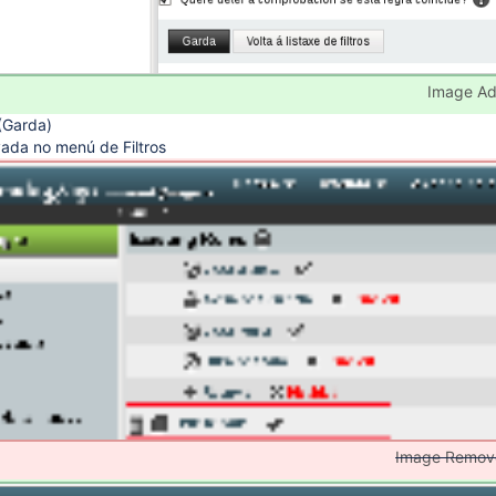
Image A
(Garda)
ada no menú de Filtros
Image Remov