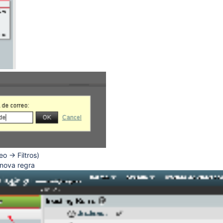
tiva)
 (opcións)
ade de Vigo
reo → Filtros)
 nova regra
 "Papeleira"