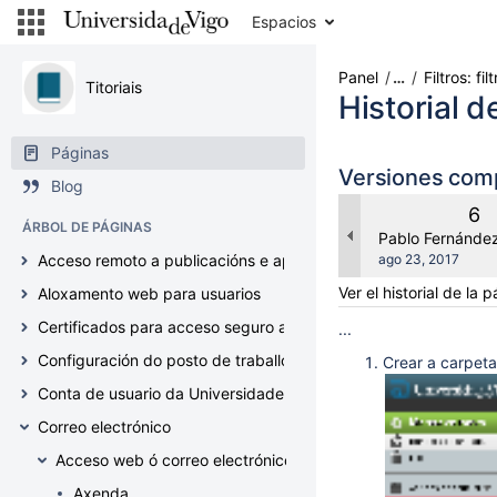
Ir
Espacios
al
contenido
Saltar
Panel
…
Filtros: f
Titoriais
al
Historial d
historial
Saltar
Páginas
al
Versiones com
Blog
encabezado
del
Ver
6
ÁRBOL DE PÁGINAS
menú
ant
changes.mady.b
Pablo Fernánde
Saltar
Guardado
Acceso remoto a publicacións e aplicacións web
ago 23, 2017
al
el
Ver el historial de la 
Aloxamento web para usuarios
menú
de
Certificados para acceso seguro a servizos (Geant TCS5, Haric
...
acciones
Configuración do posto de traballo
Crear a carpet
Ir
a
Conta de usuario da Universidade de Vigo
la
Correo electrónico
búsqueda
rápida
Acceso web ó correo electrónico (correoweb.uvigo.es)
Axenda