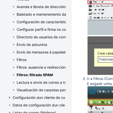
Axenda e libreta de direccións: acceso remoto
Baleirado e mantenemento da papeleira (eliminación defini
Configuración de características do usuario do correoweb
Configurar perfil e firma no correoweb
Directorio de usuarios de correo electrónico da Universid
Envío de adxuntos
Envío de mensaxes á papeleira (eliminación non definitiva)
Filtros
Filtros: ausencia e redirección do correo
Filtros: filtrado SPAM
Ir a Filtros (Cor
Lectura e envío de correo a través de correoweb
E engadir unha
Visualización de carpetas persoais, incluíndo "Enviados" e
Configuración dun cliente de correo IMAP / POP
Datos de configuración dun cliente de correo
Listas de correo (Mailman)