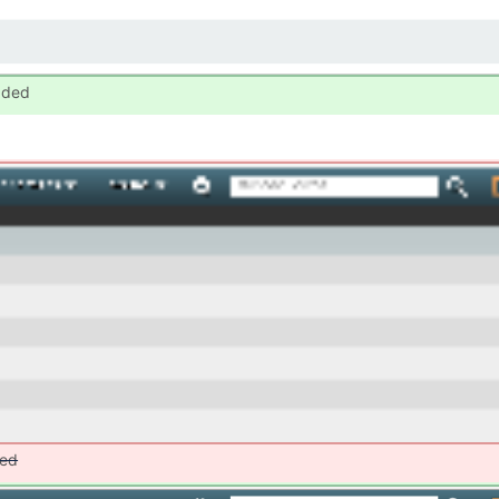
dded
ed