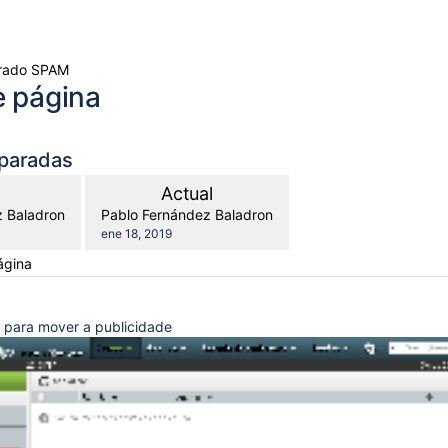
iltrado SPAM
e página
paradas
comparado
sión
Nueva
Actual
con
erior
versión
y.user
changes.mady.by.user
z Baladron
Pablo Fernández Baladron
Guardado
ene 18, 2019
el
página
a)
a para mover a publicidade