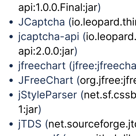
api:1.0.0.Final:jar
)
JCaptcha (
io.leopard.th
jcaptcha-api (
io.leopard
api:2.0.0:jar
)
jfreechart (jfree:jfreechar
JFreeChart (
org.jfree:jf
jStyleParser (
net.sf.cssb
1:jar
)
jTDS (
net.sourceforge.jtd