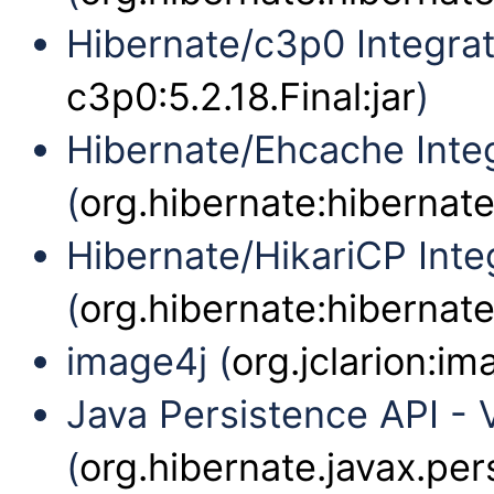
Hibernate/c3p0 Integrat
c3p0:5.2.18.Final:jar
)
Hibernate/Ehcache Inte
(
org.hibernate:hibernate
Hibernate/HikariCP Inte
(
org.hibernate:hibernate-
image4j (
org.jclarion:im
Java Persistence API - V
(
org.hibernate.javax.per