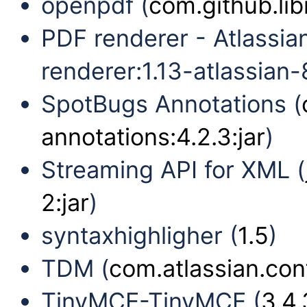
openpdf (
com.github.lib
PDF renderer - Atlassia
renderer:1.13-atlassian-8
SpotBugs Annotations (
annotations:4.2.3:jar
)
Streaming API for XML (
2:jar
)
syntaxhighligher (
1.5
)
TDM (
com.atlassian.conf
TinyMCE-TinyMCE (
3.4.