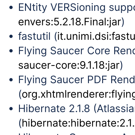
ENtity VERSioning suppo
envers:5.2.18.Final:jar
)
fastutil (
it.unimi.dsi:fastu
Flying Saucer Core Rend
saucer-core:9.1.18:jar
)
Flying Saucer PDF Ren
(
org.xhtmlrenderer:flyin
Hibernate 2.1.8 (Atlassia
(
hibernate:hibernate:2.1