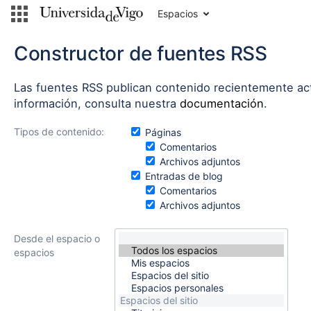
Ir
Espacios
al
contenido
Saltar
Constructor de fuentes RSS
al
historial
Las fuentes RSS publican contenido recientemente act
Saltar
información, consulta nuestra
documentación
.
al
encabezado
del
Tipos de contenido:
Páginas
menú
Comentarios
Saltar
Archivos adjuntos
al
Entradas de blog
menú
Comentarios
de
Archivos adjuntos
acciones
Ir
Desde el espacio o
a
espacios
la
búsqueda
rápida