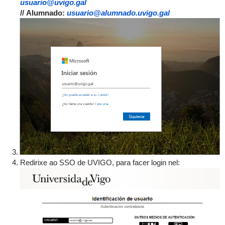
usuario@uvigo.gal
//
Alumnado:
usuario@alumnado.uvigo.gal
Redirixe ao SSO de UVIGO, para facer login nel: