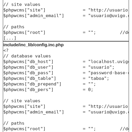
// site values

$phpwcms["site"]              = "http://usuario.w
$phpwcms["admin_email"]       = "usuario@uvigo.es
// paths

$phpwcms["root"]              = "";         //def
[...]
include/inc_lib/config.inc.php
<?

// database values

$phpwcms["db_host"]           = "localhost.uvigo.
$phpwcms["db_user"]           = "usuario";

$phpwcms["db_pass"]           = "password-base-da
$phpwcms["db_table"]          = "taboa";

$phpwcms["db_prepend"]        = "";

$phpwcms["db_pers"]           = 0;

// site values

$phpwcms["site"]              = "http://usuario.w
$phpwcms["admin_email"]       = "usuario@uvigo.es
// paths

$phpwcms["root"]              = "";         //def