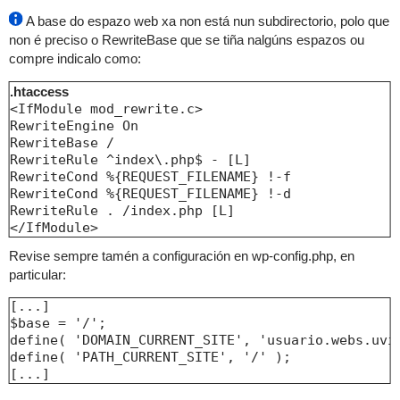
A base do espazo web xa non está nun subdirectorio, polo que
non é preciso o RewriteBase que se tiña nalgúns espazos ou
compre indicalo como:
.htaccess
<IfModule mod_rewrite.c>

RewriteEngine On

RewriteBase /

RewriteRule ^index\.php$ - [L]

RewriteCond %{REQUEST_FILENAME} !-f

RewriteCond %{REQUEST_FILENAME} !-d

RewriteRule . /index.php [L]

</IfModule>
Revise sempre tamén a configuración en wp-config.php, en
particular:
[...]

$base = '/';

define( 'DOMAIN_CURRENT_SITE', 'usuario.webs.uvig
define( 'PATH_CURRENT_SITE', '/' );

[...]