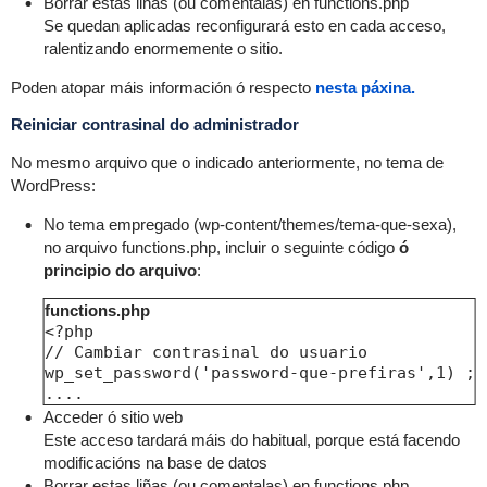
Borrar estas liñas (ou comentalas) en functions.php
Se quedan aplicadas reconfigurará esto en cada acceso,
ralentizando enormemente o sitio.
Poden atopar máis información ó respecto
nesta páxina.
Reiniciar contrasinal do administrador
No mesmo arquivo que o indicado anteriormente, no tema de
WordPress:
No tema empregado (wp-content/themes/tema-que-sexa),
no arquivo functions.php, incluir o seguinte código
ó
principio do arquivo
:
functions.php
<?php

// Cambiar contrasinal do usuario

wp_set_password('password-que-prefiras',1) ;

....
Acceder ó sitio web
Este acceso tardará máis do habitual, porque está facendo
modificacións na base de datos
Borrar estas liñas (ou comentalas) en functions.php