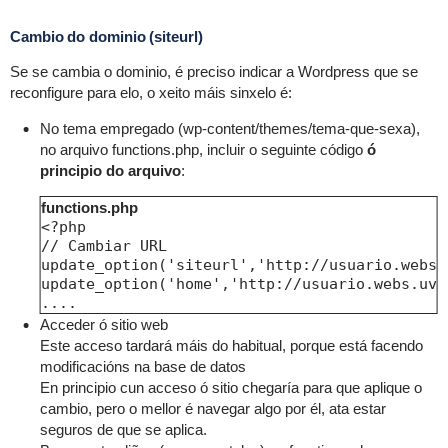
Cambio do dominio (siteurl)
Se se cambia o dominio, é preciso indicar a Wordpress que se
reconfigure para elo, o xeito máis sinxelo é:
No tema empregado (wp-content/themes/tema-que-sexa),
no arquivo functions.php, incluir o seguinte código
ó
principio do arquivo
:
functions.php
<?php

// Cambiar URL

update_option('siteurl','http://usuario.webs.u
update_option('home','http://usuario.webs.uvig
....
Acceder ó sitio web
Este acceso tardará máis do habitual, porque está facendo
modificacións na base de datos
En principio cun acceso ó sitio chegaría para que aplique o
cambio, pero o mellor é navegar algo por él, ata estar
seguros de que se aplica.