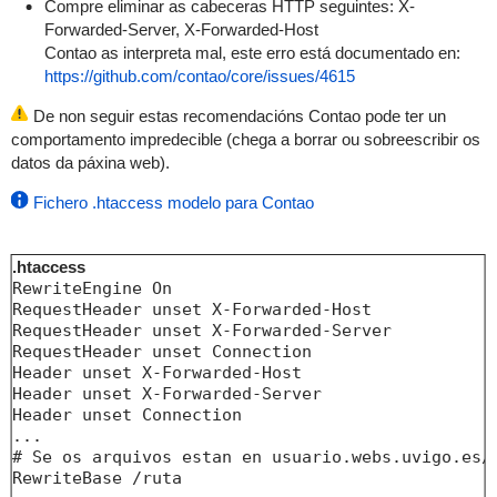
Compre eliminar as cabeceras HTTP seguintes: X-
Forwarded-Server, X-Forwarded-Host
Contao as interpreta mal, este erro está documentado en:
https://github.com/contao/core/issues/4615
De non seguir estas recomendacións Contao pode ter un
comportamento impredecible (chega a borrar ou sobreescribir os
datos da páxina web).
Fichero .htaccess modelo para Contao
.htaccess
RewriteEngine On

RequestHeader unset X-Forwarded-Host

RequestHeader unset X-Forwarded-Server

RequestHeader unset Connection

Header unset X-Forwarded-Host

Header unset X-Forwarded-Server

Header unset Connection

...

# Se os arquivos estan en usuario.webs.uvigo.es/r
RewriteBase /ruta
