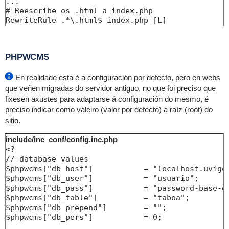
...

# Reescribe os .html a index.php 

PHPWCMS
En realidade esta é a configuración por defecto, pero en webs
que veñen migradas do servidor antiguo, no que foi preciso que
fixesen axustes para adaptarse á configuración do mesmo, é
preciso indicar como valeiro (valor por defecto) a raíz (root) do
sitio.
include/inc_conf/config.inc.php
<?

// database values

$phpwcms["db_host"]           = "localhost.uvigo.
$phpwcms["db_user"]           = "usuario";

$phpwcms["db_pass"]           = "password-base-da
$phpwcms["db_table"]          = "taboa";

$phpwcms["db_prepend"]        = "";

$phpwcms["db_pers"]           = 0;
