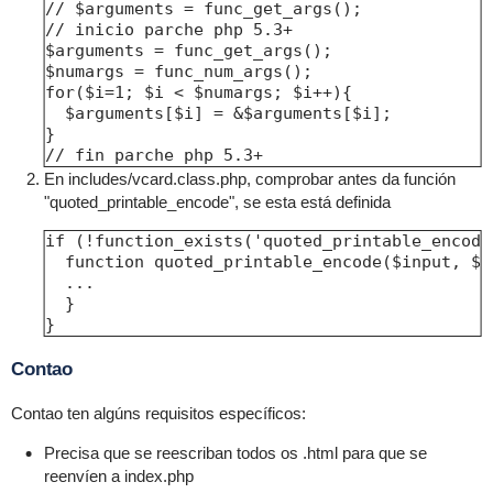
// $arguments = func_get_args();

// inicio parche php 5.3+

$arguments = func_get_args();

$numargs = func_num_args();

for($i=1; $i < $numargs; $i++){

  $arguments[$i] = &$arguments[$i];

}

// fin parche php 5.3+
En includes/vcard.class.php, comprobar antes da función
"quoted_printable_encode", se esta está definida
if (!function_exists('quoted_printable_encode'
  function quoted_printable_encode($input, $l
  ...

  }

}
Contao
Contao ten algúns requisitos específicos:
Precisa que se reescriban todos os .html para que se
reenvíen a index.php