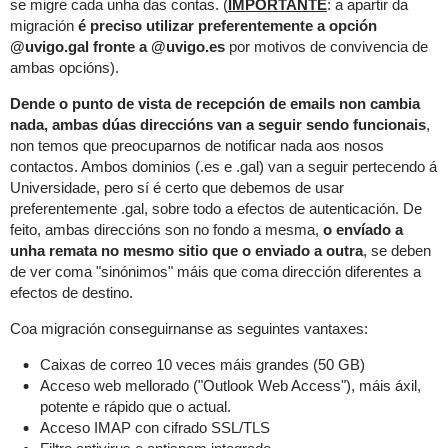
se migre cada unha das contas. (
IMPORTANTE
: a apartir da
migración
é preciso utilizar preferentemente a opción
@uvigo.gal fronte a @uvigo.es
por motivos de convivencia de
ambas opcións).
Dende o punto de vista de recepción de emails non cambia
nada, ambas dúas direccións van a seguir sendo funcionais
,
non temos que preocuparnos de notificar nada aos nosos
contactos. Ambos dominios (.es e .gal) van a seguir pertecendo á
Universidade, pero sí é certo que debemos de usar
preferentemente .gal,
sobre todo a efectos de autenticación. De
feito, ambas direccións son no fondo a mesma,
o envíado a
unha remata no mesmo sitio que o enviado a outra
, se deben
de ver coma "sinónimos" máis que coma dirección diferentes a
efectos de destino.
Coa migración conseguirnanse as seguintes vantaxes:
Caixas de correo 10 veces máis grandes (50 GB)
Acceso web mellorado ("Outlook Web Access"), máis áxil,
potente e rápido que o actual.
Acceso IMAP con cifrado SSL/TLS