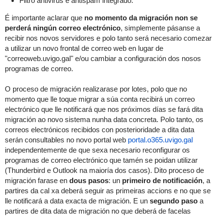
Filtro antivirus e antispam integrado.
É importante aclarar que
no momento da migración non se
perderá ningún correo electrónico
, simplemente pásanse a
recibir nos novos servidores e polo tanto será necesario comezar
a utilizar un novo frontal de correo web en lugar de
"correoweb.uvigo.gal" e/ou cambiar a configuración dos nosos
programas de correo.
O proceso de migración realizarase por lotes, polo que no
momento que lle toque migrar a súa conta recibirá un correo
electrónico que lle notificará que nos próximos días se fará dita
migración ao novo sistema nunha data concreta. Polo tanto, os
correos electrónicos recibidos con posterioridade a dita data
serán consultables no novo portal web
portal.o365.uvigo.gal
independentemente de que sexa necesario reconfigurar os
programas de correo electrónico que tamén se poidan utilizar
(Thunderbird e Outlook na maioría dos casos). Dito proceso de
migración farase en
dous pasos
: un
primeiro de notificación
, a
partires da cal xa deberá seguir as primeiras accions e no que se
lle notificará a data exacta de migración. E un
segundo paso
a
partires de dita data de migración no que deberá de facelas