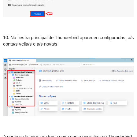
10. Na fiestra principal de Thunderbird aparecen configuradas, a/s
conta/s vella/s e a/s nova/s
A partires de agora xa ten a nova conta operativa no Thunderbird