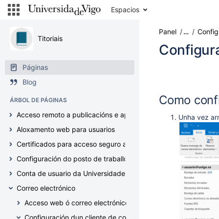
Ir
Espacios
al
contenido
Panel
…
Config
Saltar
Titoriais
al
Configura
historial
Saltar
Páginas
al
Skip
Go
Blog
encabezado
to
to
del
end
start
Como confi
ÁRBOL DE PÁGINAS
menú
of
of
Saltar
metadata
metadata
Acceso remoto a publicacións e aplicacións web
Unha vez arr
al
Aloxamento web para usuarios
menú
de
Certificados para acceso seguro a servizos (Geant TCS5, Haric
acciones
Configuración do posto de traballo
Ir
a
Conta de usuario da Universidade de Vigo
la
Correo electrónico
búsqueda
rápida
Acceso web ó correo electrónico (correoweb.uvigo.es)
Configuración dun cliente de correo IMAP / POP