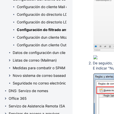
Configuración do cliente Mail en Mac OS X
Configuración do directorio LDAP en Outlook
Configuración do directorio LDAP en Thunderbird
Configuración do filtrado antiSPAM en Outlook 2016
Configuración dun cliente Mozilla Thunderbird
Configuración dun cliente Outlook 2013
Datos de configuración dun cliente de correo
Listas de correo (Mailman)
De seguido, 
Medidas para combatir o SPAM
E indicar "Nu
Novo sistema de correo baseado en Office 365
Seguridade no correo electrónico empregando PGP
DNS: Servizo de nomes
Office 365
Servizo de Asistencia Remota (SAR)
Servizos de acceso a arquivos