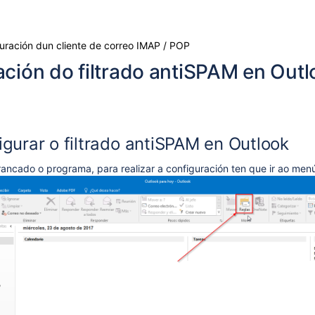
Skip
Go
uración dun cliente de correo IMAP / POP
to
to
ción do filtrado antiSPAM en Out
end
start
of
of
banner
banner
gurar o filtrado antiSPAM en Outlook
ancado o programa, para realizar a configuración ten que ir ao menú
a)