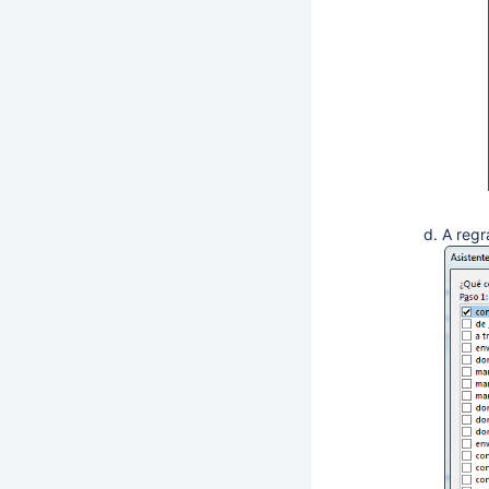
A regr