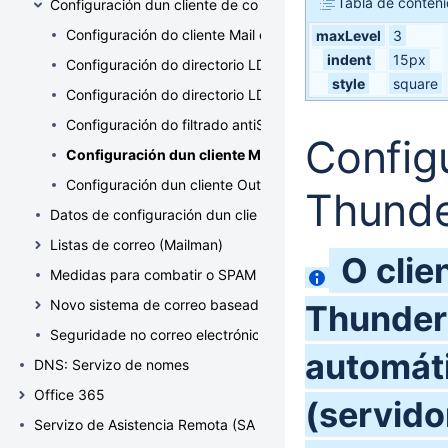
Tabla de conten
Configuración dun cliente de correo IMAP / POP
Configuración do cliente Mail en Mac OS X
maxLevel
3
indent
15px
Configuración do directorio LDAP en Outlook
style
square
Configuración do directorio LDAP en Thunderbird
Configuración do filtrado antiSPAM en Outlook 2016
Config
Configuración dun cliente Mozilla Thunderbird
Configuración dun cliente Outlook 2013
Thunde
Datos de configuración dun cliente de correo
Listas de correo (Mailman)
O clie
Medidas para combatir o SPAM
Novo sistema de correo baseado en Office 365
Thunderb
Seguridade no correo electrónico empregando PGP
automát
DNS: Servizo de nomes
Office 365
(servido
Servizo de Asistencia Remota (SAR)