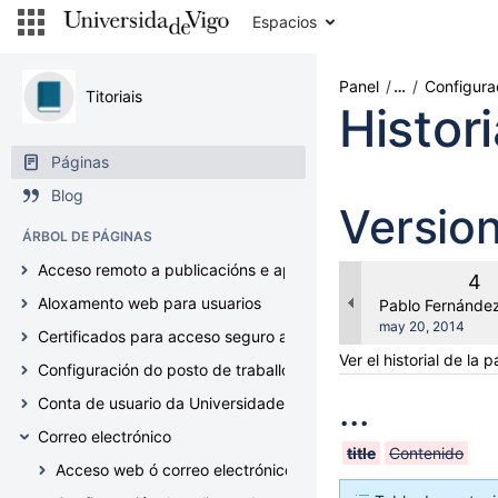
Ir
Espacios
al
contenido
Saltar
Panel
…
Configura
Titoriais
al
Histor
historial
Saltar
Páginas
al
encabezado
Blog
Versio
del
menú
ÁRBOL DE PÁGINAS
Saltar
Acceso remoto a publicacións e aplicacións web
al
Ver
4
menú
Aloxamento web para usuarios
ant
changes.mady.b
Pablo Fernánde
de
Guardado
may 20, 2014
Certificados para acceso seguro a servizos (Geant TCS5, Haric
acciones
el
Ver el historial de la 
Ir
Configuración do posto de traballo
a
...
Conta de usuario da Universidade de Vigo
la
búsqueda
Correo electrónico
title
Contenido
rápida
Acceso web ó correo electrónico (correoweb.uvigo.es)