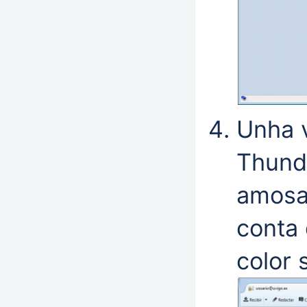
Unha v
Thunde
amosa
conta 
color 