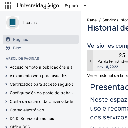
Ir
Espacios
al
contenido
Saltar
Panel
Servizos Info
Titoriais
al
Historial d
historial
Saltar
Páginas
al
Versiones com
Blog
encabezado
del
Ver
25
ÁRBOL DE PÁGINAS
menú
ant
changes.mady.b
Pablo Fernánde
Saltar
Guardado
Acceso remoto a publicacións e aplicacións web
nov 18, 2022
al
el
Ver el historial de la 
Aloxamento web para usuarios
menú
de
Certificados para acceso seguro a servizos (Geant TCS5, Haric
Presenta
acciones
Configuración do posto de traballo
Ir
Neste espaz
a
Conta de usuario da Universidade de Vigo
la
uso e recome
Correo electrónico
búsqueda
dos servizos
rápida
DNS: Servizo de nomes
Office 365